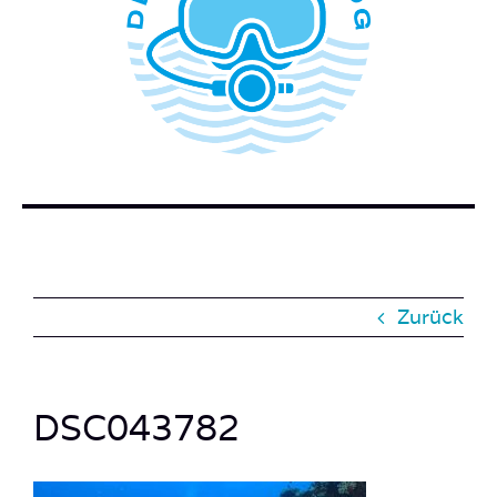
WER STECKT HINTER DEM TAUCHERBLOG?
BUCH BESTELLEN
KONTAKT
SUCHE
NACH:
Zurück
DSC043782