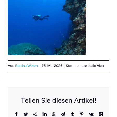
für
Von
Bettina Winert
|
15. Mai 2026
|
Kommentare deaktiviert
DSC043
Teilen Sie diesen Artikel!
Facebook
Twitter
Reddit
LinkedIn
WhatsApp
Telegram
Tumblr
Pinterest
Vk
Xing