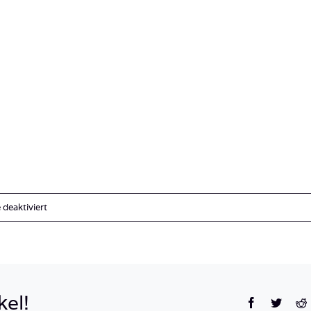
für
deaktiviert
DSC044392
kel!
Facebook
Twitte
R