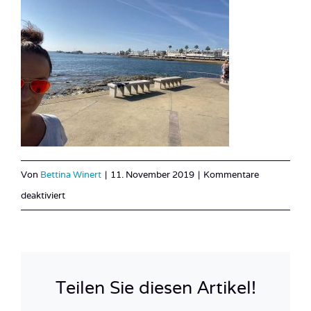
Von
Bettina Winert
|
11. November 2019
|
Kommentare
für
deaktiviert
Zypern_2019
(12
of
20)
Teilen Sie diesen Artikel!