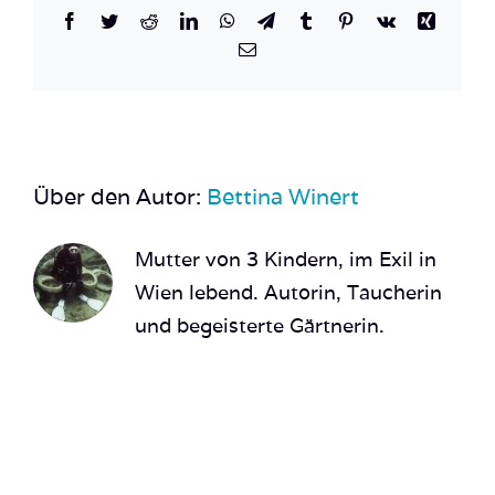
Facebook
Twitter
Reddit
LinkedIn
WhatsApp
Telegram
Tumblr
Pinterest
Vk
Xing
E-
Mail
Über den Autor:
Bettina Winert
Mutter von 3 Kindern, im Exil in
Wien lebend. Autorin, Taucherin
und begeisterte Gärtnerin.