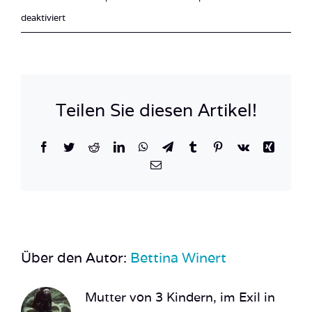
für
deaktiviert
Mozambique_Vilankulos_Maputo_Tofo-
40
Teilen Sie diesen Artikel!
Facebook
Twitter
Reddit
LinkedIn
WhatsApp
Telegram
Tumblr
Pinterest
Vk
Xing
E-
Mail
Über den Autor:
Bettina Winert
Mutter von 3 Kindern, im Exil in