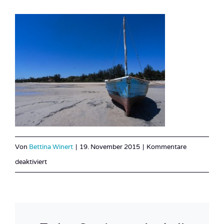
Von
Bettina Winert
|
19. November 2015
|
Kommentare
für
deaktiviert
Mozambique_Vilankulos_Maputo_Tofo-
87