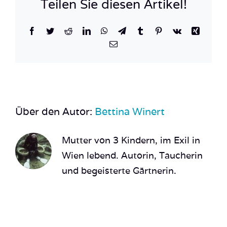
Teilen Sie diesen Artikel!
Facebook
Twitter
Reddit
LinkedIn
WhatsApp
Telegram
Tumblr
Pinterest
Vk
Xing
E-
Mail
Über den Autor:
Bettina Winert
Mutter von 3 Kindern, im Exil in
Wien lebend. Autorin, Taucherin
und begeisterte Gärtnerin.