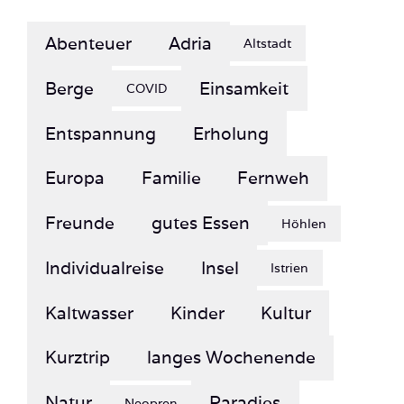
Abenteuer
Adria
Altstadt
Berge
Einsamkeit
COVID
Entspannung
Erholung
Europa
Familie
Fernweh
Freunde
gutes Essen
Höhlen
Individualreise
Insel
Istrien
Kaltwasser
Kinder
Kultur
Kurztrip
langes Wochenende
Natur
Paradies
Neopren