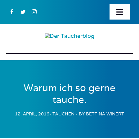
Zum
Inhalt
Toggl
springen
Navig
STARTSEITE
ÜBER DIESEN BLOG
WER STECKT HINTER DEM TAUCHERBLOG?
Warum ich so gerne
BUCH BESTELLEN
tauche.
KONTAKT
12. APRIL, 2016
- TAUCHEN
- BY BETTINA WINERT
SUCHE
NACH: