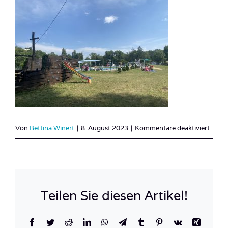
für
Von
Bettina Winert
|
8. August 2023
|
Kommentare deaktiviert
IMG_
Teilen Sie diesen Artikel!
Facebook
Twitter
Reddit
LinkedIn
WhatsApp
Telegram
Tumblr
Pinterest
Vk
Xing