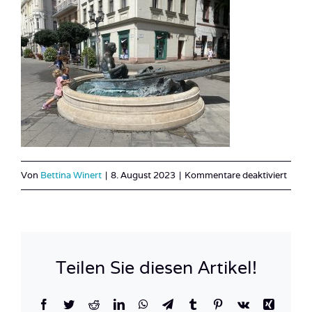
für
Von
Bettina Winert
|
8. August 2023
|
Kommentare deaktiviert
IMG_
Teilen Sie diesen Artikel!
Facebook
Twitter
Reddit
LinkedIn
WhatsApp
Telegram
Tumblr
Pinterest
Vk
Xing