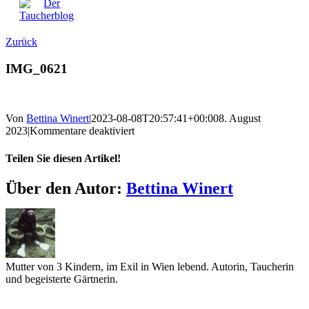
Zurück
IMG_0621
Von
Bettina Winert
|
2023-08-08T20:57:41+00:00
8. August
für
2023
|
Kommentare deaktiviert
IMG_0621
Teilen Sie diesen Artikel!
Facebook
Twitter
Reddit
LinkedIn
WhatsApp
Telegram
Tumblr
Pinterest
Vk
Xing
E-
Über den Autor:
Bettina Winert
Mail
Mutter von 3 Kindern, im Exil in Wien lebend. Autorin, Taucherin
und begeisterte Gärtnerin.