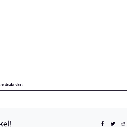
für
e deaktiviert
IMG_0745
kel!
Facebook
Twitte
R