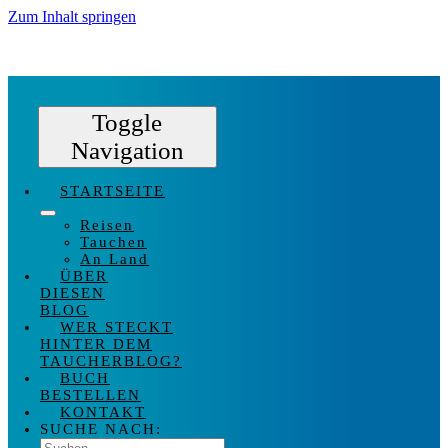
Zum Inhalt springen
Toggle
Navigation
STARTSEITE
Reisen
Tauchen
An Land
ÜBER
DIESEN
BLOG
WER STECKT
HINTER DEM
TAUCHERBLOG?
BUCH
BESTELLEN
KONTAKT
SUCHE NACH: