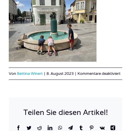
für
Von
Bettina Winert
|
8. August 2023
|
Kommentare deaktiviert
IMG_
Teilen Sie diesen Artikel!
Facebook
Twitter
Reddit
LinkedIn
WhatsApp
Telegram
Tumblr
Pinterest
Vk
Xing