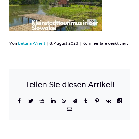
für
Von
Bettina Winert
|
8. August 2023
|
Kommentare deaktiviert
Slowa
Teilen Sie diesen Artikel!
Facebook
Twitter
Reddit
LinkedIn
WhatsApp
Telegram
Tumblr
Pinterest
Vk
Xing
E-
Mail