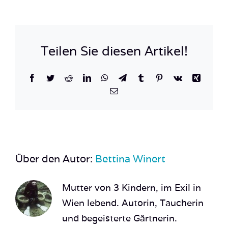
Amp
Indo
Alice
Teilen Sie diesen Artikel!
im
Wund
Facebook
Twitter
Reddit
LinkedIn
WhatsApp
Telegram
Tumblr
Pinterest
Vk
Xing
Tauc
E-
Mail
Über den Autor:
Bettina Winert
Mutter von 3 Kindern, im Exil in
Wien lebend. Autorin, Taucherin
und begeisterte Gärtnerin.