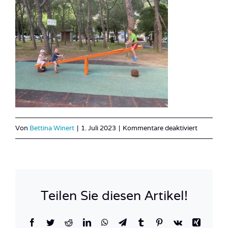
für
Von
Bettina Winert
|
1. Juli 2023
|
Kommentare deaktiviert
IMG_969
Teilen Sie diesen Artikel!
Facebook
Twitter
Reddit
LinkedIn
WhatsApp
Telegram
Tumblr
Pinterest
Vk
Xing